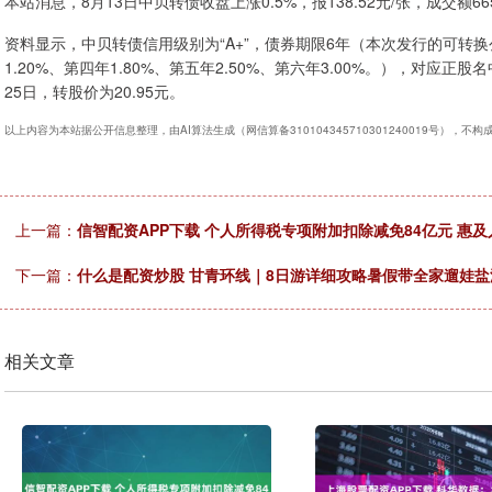
本站消息，8月13日中贝转债收盘上涨0.5%，报138.52元/张，成交额665
资料显示，中贝转债信用级别为“A+”，债券期限6年（本次发行的可转换公
1.20%、第四年1.80%、第五年2.50%、第六年3.00%。），对应正
25日，转股价为20.95元。
以上内容为本站据公开信息整理，由AI算法生成（网信算备310104345710301240019号），不
上一篇：
信智配资APP下载 个人所得税专项附加扣除减免84亿元 惠及人
下一篇：
什么是配资炒股 甘青环线｜8日游详细攻略暑假带全家遛娃盐
相关文章