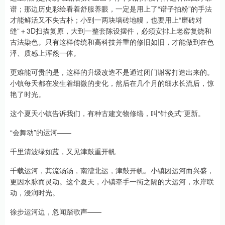
谱；那边历史彩绘看着舒服养眼，一定是用上了“谱子拍粉”的手法
才能鲜活又不失古朴；小到一两块墙砖地幔，也要用上“磨砖对
缝”＋3D扫描复原，大到一整套陈设摆件，必须安排上老窑复烧和
古法染色。只有这样传统和高科技并重的修旧如旧，才能做到在色
泽、质感上浑然一体。
更难能可贵的是，这样的升级改造不是通过闭门谢客打造出来的。
小镇每天都在发生着细微的变化，然后在几个月的细水长流后，惊
艳了时光。
这个夏天小镇告诉我们，有种古建文物修缮，叫“针灸式”更新。
“会舞动”的运河——
千里清波绿如蓝，又见津鼓重开帆
千载运河，其流汤汤，南漕北运，津鼓开帆。小镇因运河而兴盛，
更因水脉而灵动。这个夏天，小镇牵手一街之隔的大运河，水岸联
动，浸润时光。
徐步运河边，忽闻踏歌声——