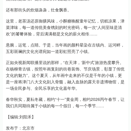
还有那街头的炊烟袅袅，灶食飘香。
这里，老茶汤还原御膳风味，小酥糖唤醒童年记忆，切糕凉果，津
菜津味，每一道传统美食镌刻的时光密码，每一次“人间至味是清
欢”的饕餮体验，背后满满都是文化的薪火相传……
悬腕，运笔，点睛。于是，当年画的颜料晕染在古镇内、运河畔，
五彩斑斓的文化光谱宛如一道彩虹照亮了小镇。
正如央视新闻联播里说的那样，“在天津，‘新中式’旅游热度攀升。
在杨柳青古镇，按照年画复刻的街巷装饰、节庆场景，彰显了传统
文化的魅力”。这个夏天，从年画中走来的不仅是千年的小镇，更
是一座将津门八大文化刻入骨髓，融入血脉的露天非遗博物馆，是
一场全民参与、全民乐享的文化嘉年华。
春华秋实，夏耘冬藏，相约“十一”黄金周，相约2026丙午春节，让
我们共同期待属于小镇的每一个假日，每一个季节……
【编辑:刘阳禾】
发布于：北京市