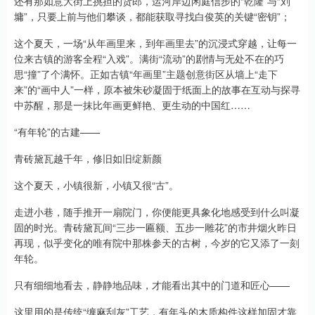
还有那如意大街上挑担的货郎，运河岸边闲庭信步的“乾隆”与“刘
墉”，只要上前与他们攀谈，都能获取寻找白俊英的关键“密钥”；
这个夏天，一场“从年画里来，到年画里去”的沉浸式穿越，让每一
位来古镇的游客全程“入戏”。满街“流动”的剧情与无处不在的巧
思“撞”了个满怀。正如古镇“年画里”主题创意街区从墙上“走下
来”的“画中人”一样，原本被朱砂凝固于纸面上的故事在互动与探寻
中苏醒，那是一抹比年画更鲜艳、更生动的中国红……
“有年轮”的古建——
青砖黛瓦越千年，修旧如旧绽新颜
这个夏天，小镇很新，小镇又很“古”。
走进小巷，随手推开一扇院门，你便能更具象化地感受到什么叫凝
固的时光。青砖黛瓦间“三步一匾额、五步一雕花”的市井烟火昨日
再现，似乎变化的唯有院中那株参天的古树，今岁的它又添了一刻
年轮。
只有细细地看去，静静地品味，才能看出其中的门道和匠心——
这里用的是传统“缠麻刮灰”工艺，有年头的木质构件这样加固才靠