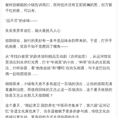
被科技赋能的小镇告诉我们，世间也许没有五彩斑斓的黑，但万紫
千红的夜，可以有。
“品不尽”的余味——
良辰美景常追忆，烟火最抚凡人心
假期很短，旅行的美好有一多半是品味余韵带来的。于是，打开手
机相册，笑容不知不觉爬回了嘴角——
从“寻找白俊英”的剧本游到精品互动剧《吉祥如意》，从运河情实
景演出到水岸灯光秀，打卡“年画里”的小街，“种草”街头的古彩戏
法，什样杂耍，看“抱鱼娃娃”和“哪吒”在街头相遇，与卡皮巴拉玩
偶一起组团巡游……
细细算来，小镇每天差不多有超过一百场的演出，让你的假期充满
童趣和治愈。而值得回味的又岂止这一百场演出，这个夏天收获的
惊喜又岂止在那几天假期呢？
这个夏天，“潮起津卫·国韵养生”中医药市集来了，第六届“运河记
忆”非遗文化展也来了。当非遗被赋予更多的参与感，传统文化自
然就以更生动、更亲切的方式走进你我的生活。