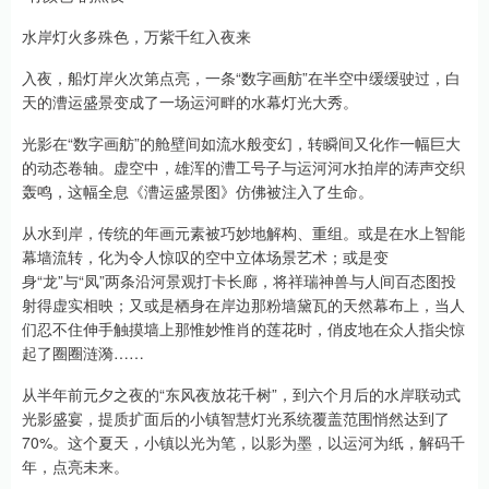
水岸灯火多殊色，万紫千红入夜来
入夜，船灯岸火次第点亮，一条“数字画舫”在半空中缓缓驶过，白
天的漕运盛景变成了一场运河畔的水幕灯光大秀。
光影在“数字画舫”的舱壁间如流水般变幻，转瞬间又化作一幅巨大
的动态卷轴。虚空中，雄浑的漕工号子与运河河水拍岸的涛声交织
轰鸣，这幅全息《漕运盛景图》仿佛被注入了生命。
从水到岸，传统的年画元素被巧妙地解构、重组。或是在水上智能
幕墙流转，化为令人惊叹的空中立体场景艺术；或是变
身“龙”与“凤”两条沿河景观打卡长廊，将祥瑞神兽与人间百态图投
射得虚实相映；又或是栖身在岸边那粉墙黛瓦的天然幕布上，当人
们忍不住伸手触摸墙上那惟妙惟肖的莲花时，俏皮地在众人指尖惊
起了圈圈涟漪……
从半年前元夕之夜的“东风夜放花千树”，到六个月后的水岸联动式
光影盛宴，提质扩面后的小镇智慧灯光系统覆盖范围悄然达到了
70%。这个夏天，小镇以光为笔，以影为墨，以运河为纸，解码千
年，点亮未来。