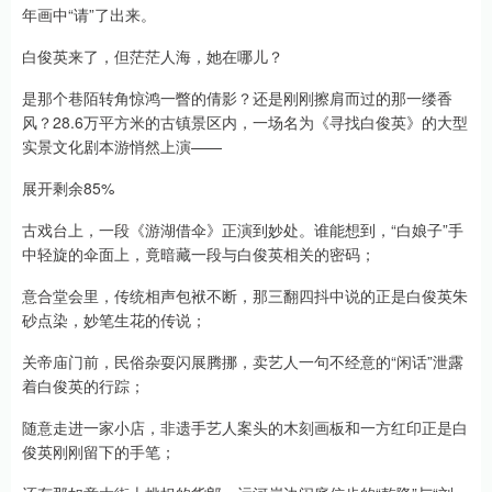
年画中“请”了出来。
白俊英来了，但茫茫人海，她在哪儿？
是那个巷陌转角惊鸿一瞥的倩影？还是刚刚擦肩而过的那一缕香
风？28.6万平方米的古镇景区内，一场名为《寻找白俊英》的大型
实景文化剧本游悄然上演——
展开剩余85%
古戏台上，一段《游湖借伞》正演到妙处。谁能想到，“白娘子”手
中轻旋的伞面上，竟暗藏一段与白俊英相关的密码；
意合堂会里，传统相声包袱不断，那三翻四抖中说的正是白俊英朱
砂点染，妙笔生花的传说；
关帝庙门前，民俗杂耍闪展腾挪，卖艺人一句不经意的“闲话”泄露
着白俊英的行踪；
随意走进一家小店，非遗手艺人案头的木刻画板和一方红印正是白
俊英刚刚留下的手笔；