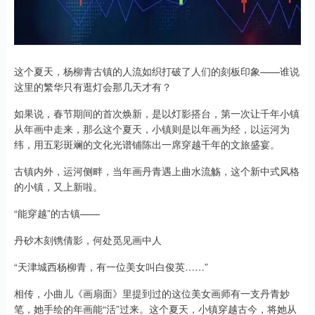
这个夏天，杨柳青古镇的人流如织打破了人们的刻板印象——谁说
这里的繁华只有逛灯会那几天才有？
如果说，春节期间的首次焕新，是以灯影搭台，第一次让千年小镇
从年画中走来，那么这个夏天，小镇则是以年画为经，以运河为
纬，用五彩斑斓的文化光谱铺陈出一席穿越千年的文旅盛宴。
古镇内外，运河侧畔，当年画丹青遇上曲水流觞，这个新中式风格
的小镇，又上新啦。
“能穿越”的古镇——
丹砂木刻镌倩影，何处觅见画中人
“天津城西杨柳青，有一位美女叫白俊英……”
相传，小曲儿《画扇面》里提到过的这位美女画师有一支丹青妙
笔，她手绘的年画能“活”过来。这个夏天，小镇穿越古今，将她从