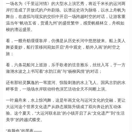
一场名为《千里运河情》的大型水上演艺秀，将近千米长的运河两
岸打造成了开放式的户外剧场。以漕运史诗为脉络，以水上舟帆为
舞台，在虚拟与现实的交织中开启一场跨越时空的对话，让游客重
温当年“帆动五省，货通九州”的盛世繁华，感受帆樯林立，舟楫如
梭的漕运盛景。
看，一艘舟舫缓缓靠岸，仿佛是从历史长河中悠悠驶来。船上美人
舞姿曼妙，船行景移间宛如开启“舟中观史，舫外入画”的时空之
旅；
看，六条花船河上巡游，乐手歌者的弦音雅乐，丝丝入耳，于一方
潋滟水波之上书写着“水韵江南”与“杨柳风情”的对话；
还有那轻灵飘逸的一苇渡河、惊险刺激的水上飞人、国风古韵的水
畔筝音，一场场水岸联动特色演艺活动全天不间断上演。
一叶扁舟来，水上惊鸿舞，这是年画文化与运河文化的交融，更让
大运河这个世界文化遗产从静态展陈升级成了双向奔赴的互动体
验。这个夏天，“大运河联名款”的小镇开启了从“文化遗产”到“生活
美学”的跨越式蝶变。
“有颜色”的黑夜——