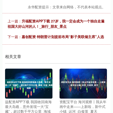
永华配资提示：文章来自网络，不代表本站观点。
上一篇：
升福配资APP下载 27岁，我一定会成为一个独自走遍
祖国大好山河的人！_旅行_朋友_景点
下一篇：
嘉创配资 特朗普计划提前布局“影子美联储主席”人选
相关文章
益配资APP下载 我国收回南海
资配宝平台 海河观察丨我从年
最大岛礁，意外发现一大“宝
画中走来——上新啦，新中式
藏”，超过数千平方公里_海域
小镇_运河_白俊英_夏天