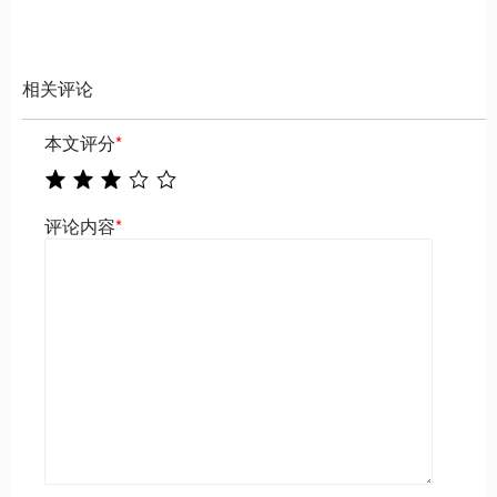
相关评论
本文评分
*
评论内容
*