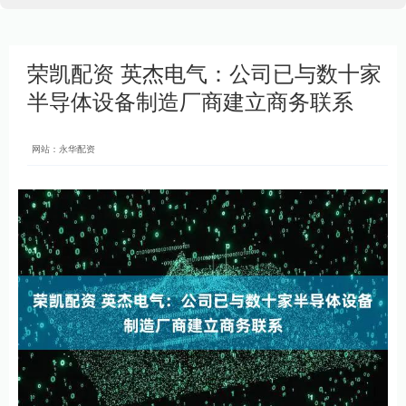
荣凯配资 英杰电气：公司已与数十家
半导体设备制造厂商建立商务联系
网站：永华配资