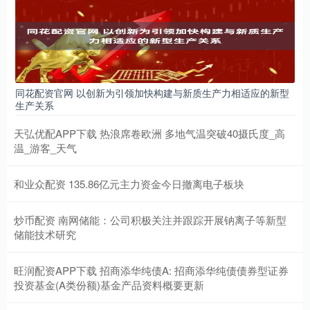
同花配资官网 以创新为引领加快构建与新质生产力相适应的新型
生产关系
天弘优配APP下载 热浪席卷欧洲 多地气温突破40摄氏度_高
温_游客_天气
和业众配资 135.86亿元主力资金今日撤离电子板块
炒币配资 南网储能：公司积极关注并跟踪开展钠离子等新型
储能技术研究
旺润配资APP下载 招商添华纯债A: 招商添华纯债债券型证券
投资基金(A类份额)基金产品资料概要更新